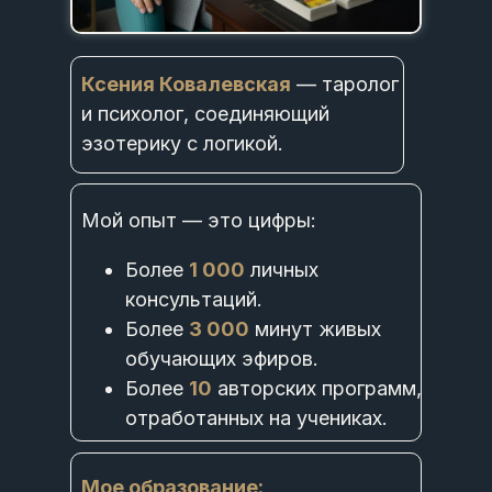
Ксения Ковалевская
— таролог
и психолог, соединяющий
эзотерику с логикой.
Мой опыт — это цифры:
Более
1 000
личных
консультаций.
Более
3 000
минут живых
обучающих эфиров.
Более
10
авторских программ,
отработанных на учениках.
Мое о
бр
азов
ан
ие
: